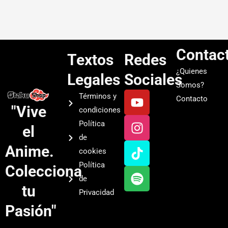
Contac
Textos
Redes
¿Quienes
Legales
Sociales
Somos?
Y
I
T
S
Términos y
Contacto
o
n
i
p
"Vive
condiciones
u
s
k
o
Política
el
t
t
t
t
de
u
a
o
i
Anime.
cookies
b
g
k
f
Política
Colecciona
e
r
y
de
a
tu
Privacidad
m
Pasión"