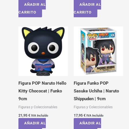
AÑADIR AL
AÑADIR AL
CARRITO
CARRITO
Figura POP Naruto Hello
Figura Funko POP
Kitty Chococat | Funko
Sasuke Uchiha | Naruto
9cm
Shippuden | 9cm
Figuras y Coleccionables
Figuras y Coleccionables
21,95
€
17,95
€
IVA Incluído
IVA Incluído
AÑADIR AL
AÑADIR AL