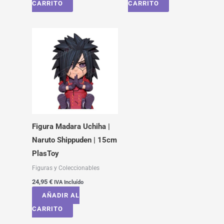
CARRITO
CARRITO
Figura Madara Uchiha |
Naruto Shippuden | 15cm
PlasToy
Figuras y Coleccionables
24,95
€
IVA Incluído
AÑADIR AL
CARRITO