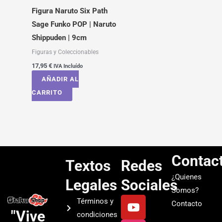
Figura Naruto Six Path
Sage Funko POP | Naruto
Shippuden | 9cm
Figuras y Coleccionables
17,95
€
IVA Incluído
AÑADIR AL
CARRITO
Contac
Textos
Redes
¿Quienes
Legales
Sociales
Somos?
Y
I
T
S
Términos y
Contacto
o
n
i
p
"Vive
condiciones