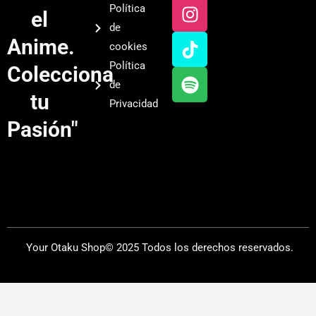
u
s
k
o
Política
el
t
t
t
t
de
u
a
o
i
Anime.
cookies
b
g
k
f
Política
Colecciona
e
r
y
de
a
tu
Privacidad
m
Pasión"
Your Otaku Shop© 2025 Todos los derechos reservados.