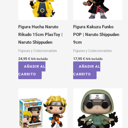
Figura Hucha Naruto
Figura Kakuzu Funko
Rikudo 15cm PlasToy |
POP | Naruto Shippuden
Naruto Shippuden
9cm
Figuras y Coleccionables
Figuras y Coleccionables
24,95
€
17,95
€
IVA Incluído
IVA Incluído
AÑADIR AL
AÑADIR AL
CARRITO
CARRITO