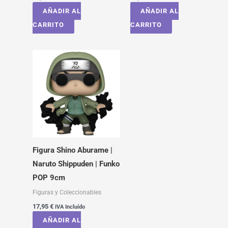
AÑADIR AL
AÑADIR AL
CARRITO
CARRITO
Figura Shino Aburame |
Naruto Shippuden | Funko
POP 9cm
Figuras y Coleccionables
17,95
€
IVA Incluído
AÑADIR AL