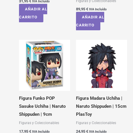
Figuras y Coleccionables
31,95
€
IVA Incluído
AÑADIR AL
89,95
€
IVA Incluído
CARRITO
AÑADIR AL
CARRITO
Figura Funko POP
Figura Madara Uchiha |
Sasuke Uchiha | Naruto
Naruto Shippuden | 15cm
Shippuden | 9cm
PlasToy
Figuras y Coleccionables
Figuras y Coleccionables
17,95
€
24,95
€
IVA Incluído
IVA Incluído