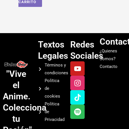
CARRITO
Contac
Textos
Redes
¿Quienes
Legales
Sociales
Somos?
Y
I
T
S
Términos y
Contacto
o
n
i
p
"Vive
condiciones
u
s
k
o
Política
el
t
t
t
t
de
u
a
o
i
Anime.
cookies
b
g
k
f
Política
Colecciona
e
r
y
de
a
tu
Privacidad
m