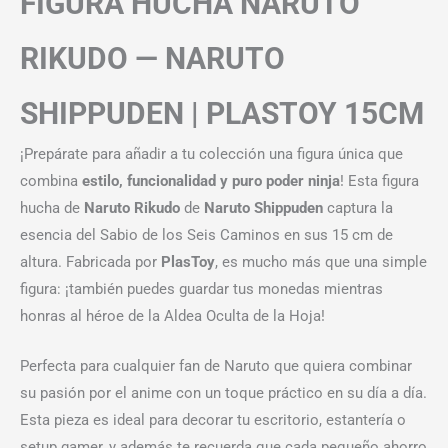
FIGURA HUCHA NARUTO
RIKUDO — NARUTO
SHIPPUDEN | PLASTOY 15CM
¡Prepárate para añadir a tu colección una figura única que
combina
estilo, funcionalidad y puro poder ninja
! Esta figura
hucha de
Naruto Rikudo
de
Naruto Shippuden
captura la
esencia del Sabio de los Seis Caminos en sus 15 cm de
altura. Fabricada por
PlasToy
, es mucho más que una simple
figura: ¡también puedes guardar tus monedas mientras
honras al héroe de la Aldea Oculta de la Hoja!
Perfecta para cualquier fan de Naruto que quiera combinar
su pasión por el anime con un toque práctico en su día a día.
Esta pieza es ideal para decorar tu escritorio, estantería o
setup gamer, y además te recuerda que cada pequeño ahorro