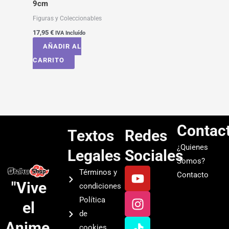
9cm
Figuras y Coleccionables
17,95
€
IVA Incluído
AÑADIR AL
CARRITO
Contac
Textos
Redes
¿Quienes
Legales
Sociales
Somos?
Y
I
T
S
Términos y
Contacto
o
n
i
p
"Vive
condiciones
u
s
k
o
Política
el
t
t
t
t
de
u
a
o
i
Anime.
cookies