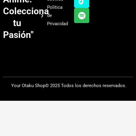
b
g
k
f
Política
Colecciona
e
r
y
de
a
tu
Privacidad
m
Pasión"
Your Otaku Shop© 2025 Todos los derechos reservados.