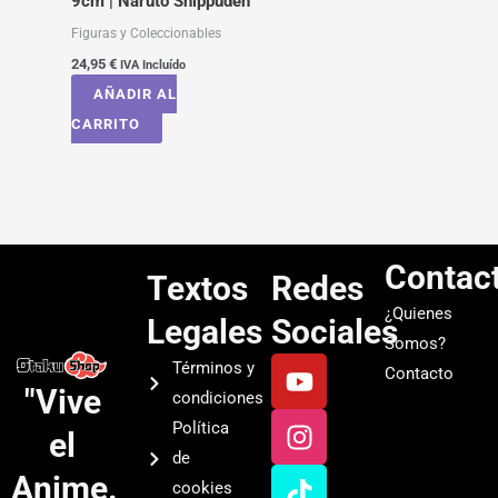
9cm | Naruto Shippuden
Figuras y Coleccionables
24,95
€
IVA Incluído
AÑADIR AL
CARRITO
Contac
Textos
Redes
¿Quienes
Legales
Sociales
Somos?
Y
I
T
S
Términos y
Contacto
o
n
i
p
"Vive
condiciones
u
s
k
o
Política
el
t
t
t
t
de
u
a
o
i
Anime.
cookies