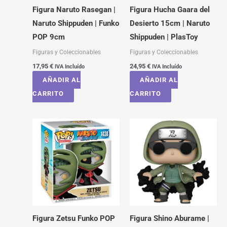
Figura Naruto Rasegan |
Figura Hucha Gaara del
Naruto Shippuden | Funko
Desierto 15cm | Naruto
POP 9cm
Shippuden | PlasToy
Figuras y Coleccionables
Figuras y Coleccionables
17,95
€
24,95
€
IVA Incluído
IVA Incluído
AÑADIR AL
AÑADIR AL
CARRITO
CARRITO
Figura Zetsu Funko POP
Figura Shino Aburame |