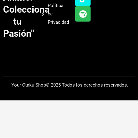
b
g
k
f
Política
Colecciona
e
r
y
de
a
tu
Privacidad
m
Pasión"
Your Otaku Shop© 2025 Todos los derechos reservados.