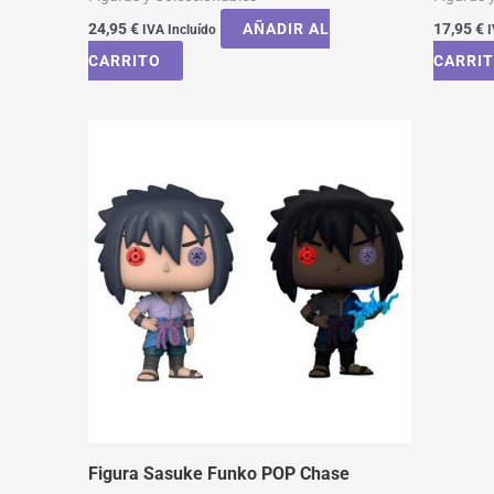
24,95
€
AÑADIR AL
17,95
€
IVA Incluído
I
CARRITO
CARRI
Figura Sasuke Funko POP Chase