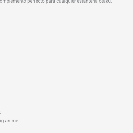
 complemento perfecto para cualquier estantería otaku.
.
ng anime.