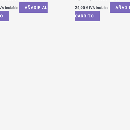
AÑADIR AL
24,95
€
AÑADI
VA Incluído
IVA Incluído
TO
CARRITO