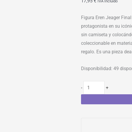
17,95
€
IVA Incluído
Figura Eren Jeager Final
protagonista en su icóni
sin camiseta y colocánd
coleccionable en materia
regalo. Es una pieza dea
Disponibilidad:
49 dispo
-
+