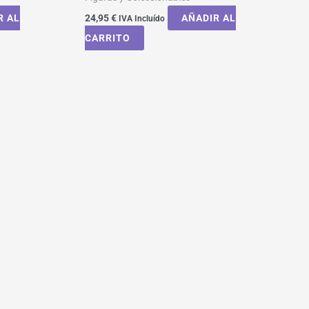
R AL
24,95
€
AÑADIR AL
IVA Incluído
CARRITO