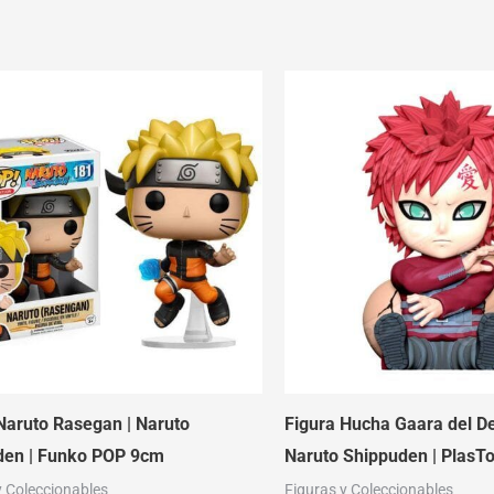
Naruto Rasegan | Naruto
Figura Hucha Gaara del De
den | Funko POP 9cm
Naruto Shippuden | PlasT
y Coleccionables
Figuras y Coleccionables