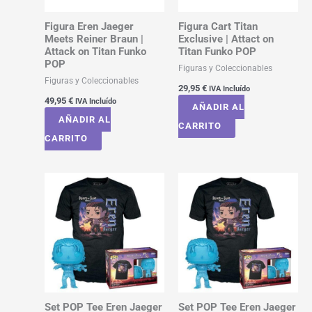
Figura Eren Jaeger
Figura Cart Titan
Meets Reiner Braun |
Exclusive | Attact on
Attack on Titan Funko
Titan Funko POP
POP
Figuras y Coleccionables
Figuras y Coleccionables
29,95
€
IVA Incluído
49,95
€
IVA Incluído
AÑADIR AL
AÑADIR AL
CARRITO
CARRITO
Set POP Tee Eren Jaeger
Set POP Tee Eren Jaeger