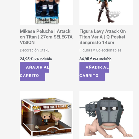
Mikasa Peluche | Attack
Figura Levy Attack On
on Titan | 27cm SELECTA
Titan Ver.A | Q Posket
VISION
Banpresto 14cm
Decoración Otaku
Figuras y Coleccionables
24,95
€
34,95
€
IVA Incluído
IVA Incluído
AÑADIR AL
AÑADIR AL
CARRITO
CARRITO