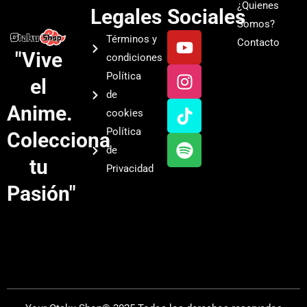
¿Quienes
Legales
Sociales
Somos?
Y
I
T
S
Términos y
Contacto
o
n
i
p
"Vive
condiciones
u
s
k
o
Política
el
t
t
t
t
de
u
a
o
i
Anime.
cookies
b
g
k
f
Política
Colecciona
e
r
y
de
a
tu
Privacidad
m
Pasión"