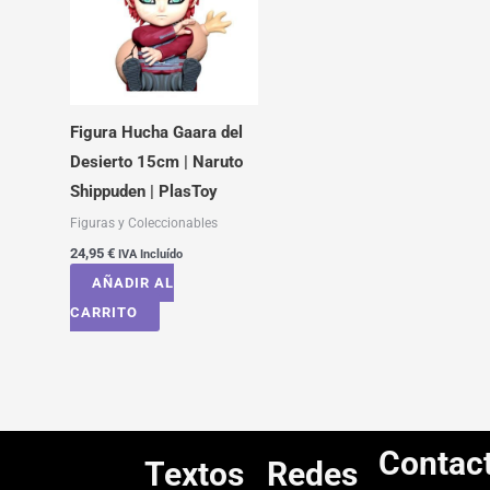
Figura Hucha Gaara del
Desierto 15cm | Naruto
Shippuden | PlasToy
Figuras y Coleccionables
24,95
€
IVA Incluído
AÑADIR AL
CARRITO
Contac
Textos
Redes