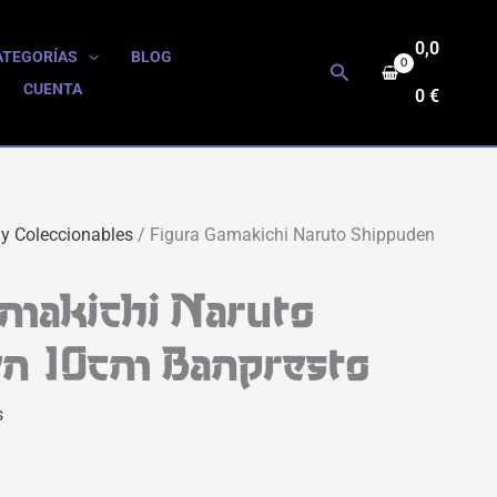
0,0
ATEGORÍAS
BLOG
Buscar
CUENTA
0
€
 y Coleccionables
/ Figura Gamakichi Naruto Shippuden
amakichi Naruto
n 10cm Banpresto
s