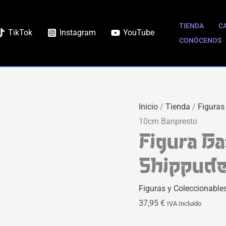
TIENDA
C
TikTok
Instagram
YouTube
CONÓCENOS
Inicio
/
Tienda
/
Figuras
10cm Banpresto
Figura G
Shippude
Figuras y Coleccionable
37,95
€
IVA Incluído