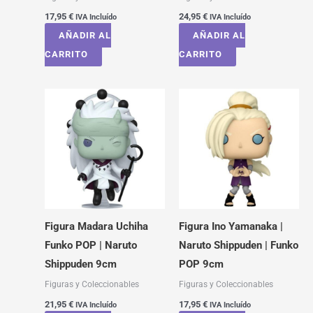
17,95
€
24,95
€
IVA Incluído
IVA Incluído
AÑADIR AL
AÑADIR AL
CARRITO
CARRITO
Figura Madara Uchiha
Figura Ino Yamanaka |
Funko POP | Naruto
Naruto Shippuden | Funko
Shippuden 9cm
POP 9cm
Figuras y Coleccionables
Figuras y Coleccionables
21,95
€
17,95
€
IVA Incluído
IVA Incluído