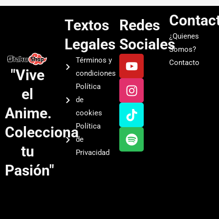
Contac
Textos
Redes
¿Quienes
Legales
Sociales
Somos?
Y
I
T
S
Términos y
Contacto
o
n
i
p
"Vive
condiciones
u
s
k
o
Política
el
t
t
t
t
de
u
a
o
i
Anime.
cookies
b
g
k
f
Política
Colecciona
e
r
y
de
a
tu
Privacidad
m
Pasión"