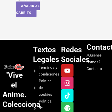
AÑADIR AL
CARRITO
Contac
Textos
Redes
¿Quienes
Legales
Sociales
Somos?
Y
I
T
S
Términos y
Contacto
o
n
i
p
"Vive
condiciones
u
s
k
o
Política
el
t
t
t
t
de
u
a
o
i
Anime.
cookies
b
g
k
f
Política
Colecciona
e
r
y
de
a