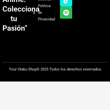
b
g
k
f
Política
Colecciona
e
r
y
de
a
tu
Privacidad
m
Pasión"
Your Otaku Shop© 2025 Todos los derechos reservados.