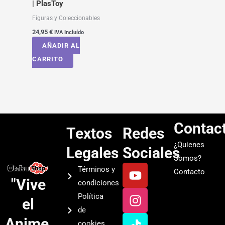
| PlasToy
Figuras y Coleccionables
24,95
€
IVA Incluído
AÑADIR AL
CARRITO
Contac
Textos
Redes
¿Quienes
Legales
Sociales
Somos?
Y
I
T
S
Términos y
Contacto
o
n
i
p
"Vive
condiciones
u
s
k
o
Política
el
t
t
t
t
de
u
a
o
i
Anime.
cookies