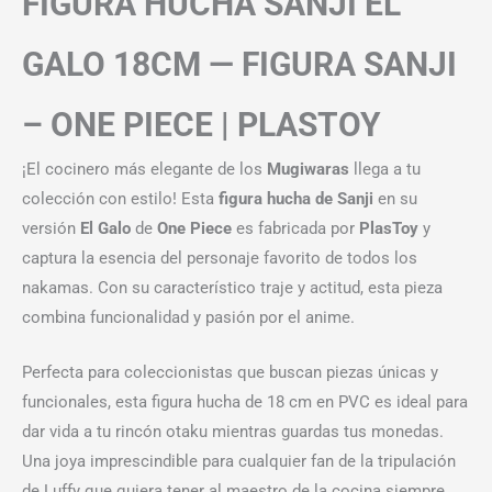
FIGURA HUCHA SANJI EL
GALO 18CM — FIGURA SANJI
– ONE PIECE | PLASTOY
¡El cocinero más elegante de los
Mugiwaras
llega a tu
colección con estilo! Esta
figura hucha de Sanji
en su
versión
El Galo
de
One Piece
es fabricada por
PlasToy
y
captura la esencia del personaje favorito de todos los
nakamas. Con su característico traje y actitud, esta pieza
combina funcionalidad y pasión por el anime.
Perfecta para coleccionistas que buscan piezas únicas y
funcionales, esta figura hucha de 18 cm en PVC es ideal para
dar vida a tu rincón otaku mientras guardas tus monedas.
Una joya imprescindible para cualquier fan de la tripulación
de Luffy que quiera tener al maestro de la cocina siempre