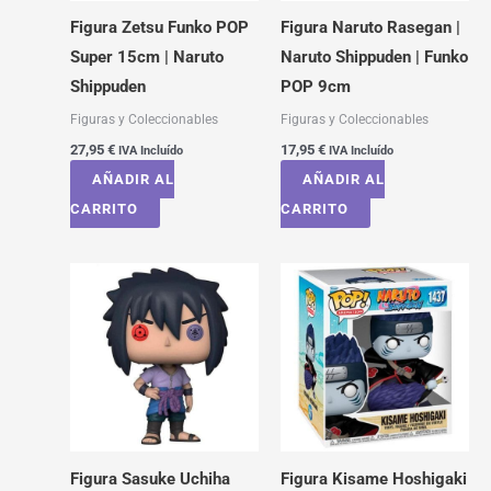
Figura Zetsu Funko POP
Figura Naruto Rasegan |
Super 15cm | Naruto
Naruto Shippuden | Funko
Shippuden
POP 9cm
Figuras y Coleccionables
Figuras y Coleccionables
27,95
€
17,95
€
IVA Incluído
IVA Incluído
AÑADIR AL
AÑADIR AL
CARRITO
CARRITO
Figura Sasuke Uchiha
Figura Kisame Hoshigaki