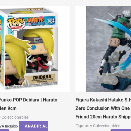
Funko POP Deidara | Naruto
Figura Kakashi Hatake S.H
den 9cm
Zero Conclusion With One
Friend 20cm Naruto Ship
y Coleccionables
Figuras y Coleccionables
AÑADIR AL
VA Incluído