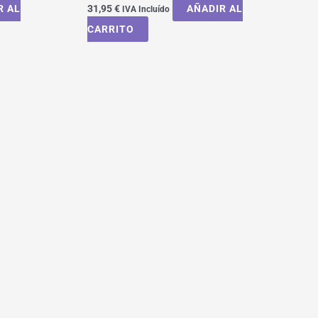
R AL
31,95
€
AÑADIR AL
IVA Incluído
CARRITO