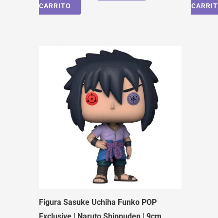
CARRITO
CARRI
Figura Sasuke Uchiha Funko POP
Exclusive | Naruto Shippuden | 9cm