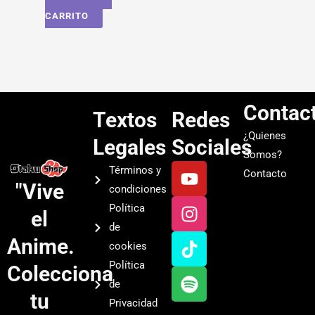
CARRITO
Contac
Textos
Redes
¿Quienes
Legales
Sociales
Somos?
Y
I
T
S
Términos y
Contacto
o
n
i
p
"Vive
condiciones
u
s
k
o
Política
el
t
t
t
t
de
u
a
o
i
Anime.
cookies
b
g
k
f
Política
Colecciona
e
r
y
de
a
tu
Privacidad
m