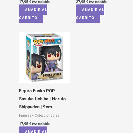
17,95
€
27,95
€
IVA Incluído
IVA Incluído
AÑADIR AL
AÑADIR AL
CARRITO
CARRITO
Figura Funko POP
Sasuke Uchiha | Naruto
Shippuden | 9cm
Figuras y Coleccionables
17,95
€
IVA Incluído
AÑADIR AL