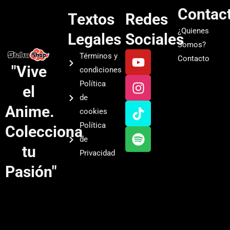
Contac
Textos
Redes
¿Quienes
Legales
Sociales
Somos?
Y
I
T
S
Términos y
Contacto
o
n
i
p
"Vive
condiciones
u
s
k
o
Política
el
t
t
t
t
de
u
a
o
i
Anime.
cookies
b
g
k
f
Política
Colecciona
e
r
y
de
a
tu
Privacidad
m
Pasión"