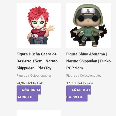
Figura Hucha Gaara del
Figura Shino Aburame |
Desierto 15cm | Naruto
Naruto Shippuden | Funko
Shippuden | PlasToy
POP 9cm
Figuras y Coleccionables
Figuras y Coleccionables
24,95
€
17,95
€
IVA Incluído
IVA Incluído
AÑADIR AL
AÑADIR AL
CARRITO
CARRITO