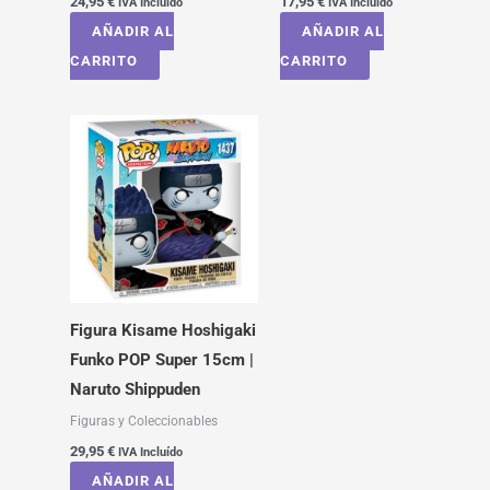
24,95
€
17,95
€
IVA Incluído
IVA Incluído
AÑADIR AL
AÑADIR AL
CARRITO
CARRITO
Figura Kisame Hoshigaki
Funko POP Super 15cm |
Naruto Shippuden
Figuras y Coleccionables
29,95
€
IVA Incluído
AÑADIR AL