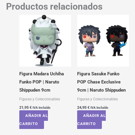
Productos relacionados
Figura Madara Uchiha
Figura Sasuke Funko
Funko POP | Naruto
POP Chase Exclusive
Shippuden 9cm
9cm | Naruto Shippuden
Figuras y Coleccionables
Figuras y Coleccionables
21,95
€
24,95
€
IVA Incluído
IVA Incluído
AÑADIR AL
AÑADIR AL
CARRITO
CARRITO