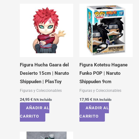
Figura Hucha Gaara del
Figura Kotetsu Hagane
Desierto 15cm | Naruto
Funko POP | Naruto
Shippuden | PlasToy
Shippuden 9cm
Figuras y Coleccionables
Figuras y Coleccionables
24,95
€
17,95
€
IVA Incluído
IVA Incluído
AÑADIR AL
AÑADIR AL
CARRITO
CARRITO