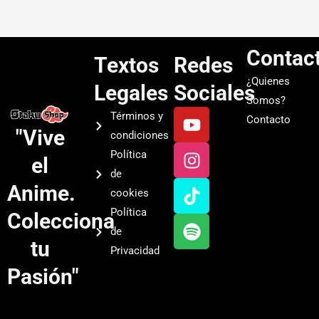
Contac
Textos
Redes
¿Quienes
Legales
Sociales
Somos?
Y
I
T
S
Términos y
Contacto
o
n
i
p
"Vive
condiciones
u
s
k
o
Política
el
t
t
t
t
de
u
a
o
i
Anime.
cookies
b
g
k
f
Política
Colecciona
e
r
y
de
a
tu
Privacidad
m
Pasión"