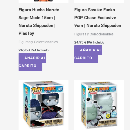
Figura Hucha Naruto
Figura Sasuke Funko
Sage Mode 15cm |
POP Chase Exclusive
Naruto Shippuden |
9cm | Naruto Shippuden
PlasToy
Figuras y Coleccionables
Figuras y Coleccionables
24,95
€
IVA Incluído
24,95
€
AÑADIR AL
IVA Incluído
AÑADIR AL
CARRITO
CARRITO