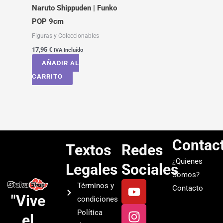
Naruto Shippuden | Funko
POP 9cm
Figuras y Coleccionables
17,95
€
IVA Incluído
AÑADIR AL
CARRITO
Contac
Textos
Redes
¿Quienes
Legales
Sociales
Somos?
Y
I
T
S
Términos y
Contacto
o
n
i
p
"Vive
condiciones
u
s
k
o
Política
el
t
t
t
t