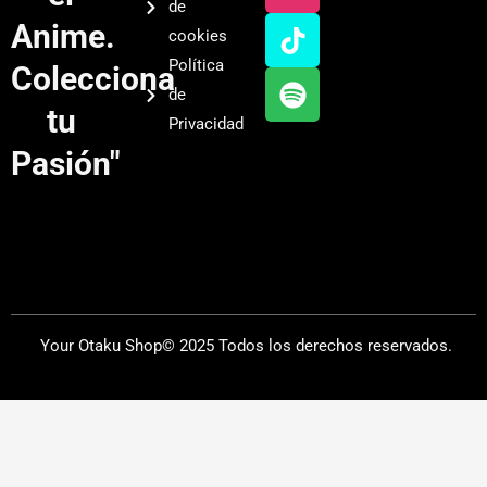
de
u
a
o
i
Anime.
cookies
b
g
k
f
Política
Colecciona
e
r
y
de
a
tu
Privacidad
m
Pasión"
Your Otaku Shop© 2025 Todos los derechos reservados.