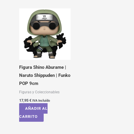
Figura Shino Aburame |
Naruto Shippuden | Funko
POP 9cm
Figuras y Coleccionables
17,95
€
IVA Incluído
AÑADIR AL
CARRITO