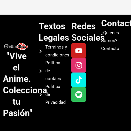
Contac
Textos
Redes
¿Quienes
Legales
Sociales
Somos?
Y
I
T
S
Términos y
Contacto
o
n
i
p
"Vive
condiciones
u
s
k
o
Política
el
t
t
t
t
de
u
a
o
i
Anime.
cookies
b
g
k
f
Política
Colecciona
e
r
y
de
a
tu
Privacidad
m
Pasión"