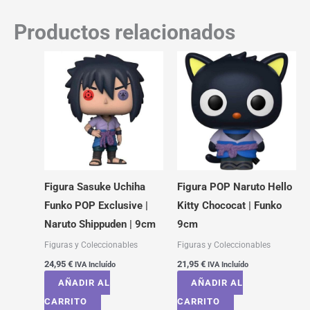
Productos relacionados
Figura Sasuke Uchiha
Figura POP Naruto Hello
Funko POP Exclusive |
Kitty Chococat | Funko
Naruto Shippuden | 9cm
9cm
Figuras y Coleccionables
Figuras y Coleccionables
24,95
€
21,95
€
IVA Incluído
IVA Incluído
AÑADIR AL
AÑADIR AL
CARRITO
CARRITO