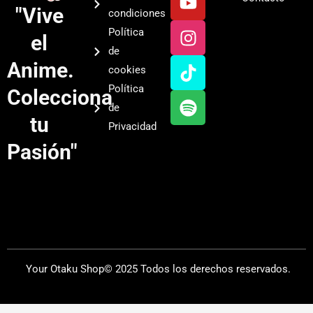
o
n
i
p
"Vive
condiciones
u
s
k
o
Política
el
t
t
t
t
de
u
a
o
i
Anime.
cookies
b
g
k
f
Política
Colecciona
e
r
y
de
a
tu
Privacidad
m
Pasión"
Your Otaku Shop© 2025 Todos los derechos reservados.