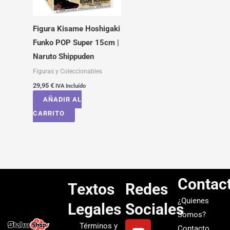
Figura Kisame Hoshigaki
Funko POP Super 15cm |
Naruto Shippuden
Figuras y Coleccionables
29,95
€
IVA Incluído
AÑADIR AL
CARRITO
Contac
Textos
Redes
¿Quienes
Legales
Sociales
Somos?
Y
I
T
S
Términos y
Contacto