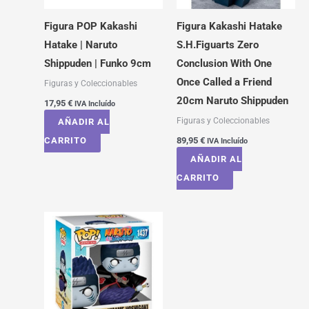
Figura POP Kakashi
Figura Kakashi Hatake
Hatake | Naruto
S.H.Figuarts Zero
Shippuden | Funko 9cm
Conclusion With One
Once Called a Friend
Figuras y Coleccionables
20cm Naruto Shippuden
17,95
€
IVA Incluído
Figuras y Coleccionables
AÑADIR AL
CARRITO
89,95
€
IVA Incluído
AÑADIR AL
CARRITO