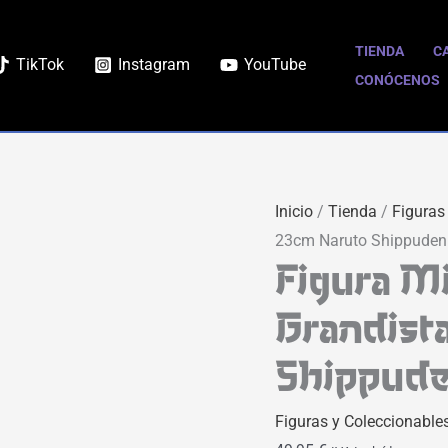
Figura
Minato
TIENDA
C
TikTok
Instagram
YouTube
Namikaze
CONÓCENOS
Grandista
23cm
Naruto
Shippuden
Inicio
/
Tienda
/
Figuras
Banpresto
23cm Naruto Shippuden
cantidad
Figura M
Grandist
Shippude
Figuras y Coleccionable