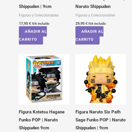
Shippuden | 9cm
Naruto Shippuden
Figuras y Coleccionables
Figuras y Coleccionables
17,95
€
29,95
€
IVA Incluído
IVA Incluído
AÑADIR AL
AÑADIR AL
CARRITO
CARRITO
Figura Kotetsu Hagane
Figura Naruto Six Path
Funko POP | Naruto
Sage Funko POP | Naruto
Shippuden 9cm
Shippuden | 9cm