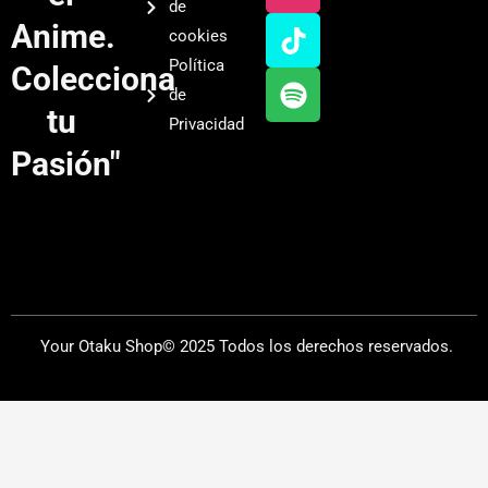
de
u
a
o
i
Anime.
cookies
b
g
k
f
Política
Colecciona
e
r
y
de
a
tu
Privacidad
m
Pasión"
Your Otaku Shop© 2025 Todos los derechos reservados.