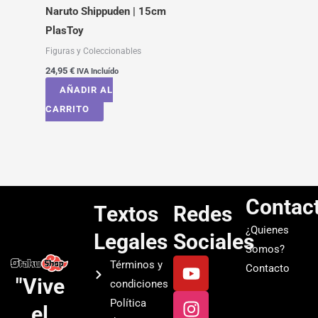
Naruto Shippuden | 15cm
PlasToy
Figuras y Coleccionables
24,95
€
IVA Incluído
AÑADIR AL
CARRITO
Contac
Textos
Redes
¿Quienes
Legales
Sociales
Somos?
Y
I
T
S
Términos y
Contacto
o
n
i
p
"Vive
condiciones
u
s
k
o
Política
el
t
t
t
t