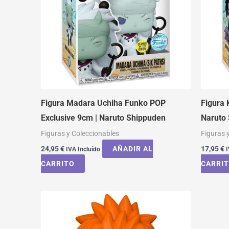
Figura Madara Uchiha Funko POP
Figura 
Exclusive 9cm | Naruto Shippuden
Naruto
Figuras y Coleccionables
Figuras 
24,95
€
AÑADIR AL
17,95
€
IVA Incluído
I
CARRITO
CARRI