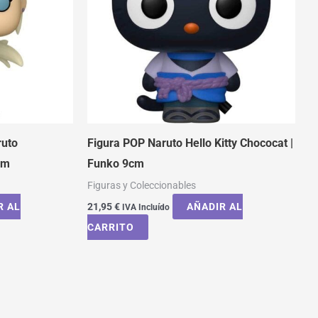
ruto
Figura POP Naruto Hello Kitty Chococat |
cm
Funko 9cm
Figuras y Coleccionables
R AL
21,95
€
AÑADIR AL
IVA Incluído
CARRITO