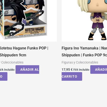
Kotetsu Hagane Funko POP |
Figura Ino Yamanaka | Na
 Shippuden 9cm
Shippuden | Funko POP 9
y Coleccionables
Figuras y Coleccionables
AÑADIR AL
17,95
€
AÑADI
VA Incluído
IVA Incluído
TO
CARRITO