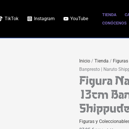
Figura
Naruto
TIENDA
C
TikTok
Instagram
YouTube
Panel
CONÓCENOS
Spectacle
13cm
Banpresto
|
Inicio
/
Tienda
/
Figuras
Naruto
Banpresto | Naruto Shi
Shippuden
Figura Na
cantidad
13cm Ban
Shippud
Figuras y Coleccionable