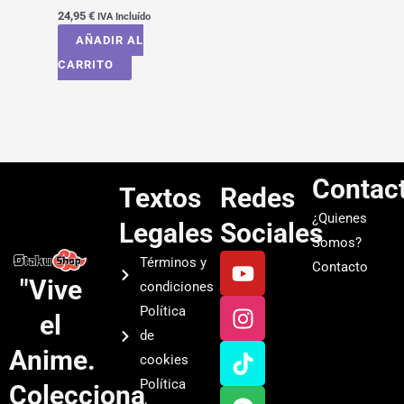
24,95
€
IVA Incluído
AÑADIR AL
CARRITO
Contac
Textos
Redes
¿Quienes
Legales
Sociales
Somos?
Y
I
T
S
Términos y
Contacto
o
n
i
p
"Vive
condiciones
u
s
k
o
Política
el
t
t
t
t
de
u
a
o
i
Anime.
cookies
b
g
k
f
Política
Colecciona
e
r
y