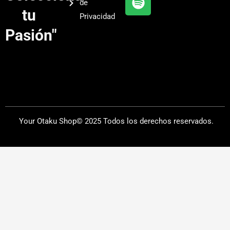
de
a
tu
Privacidad
m
Pasión"
Your Otaku Shop© 2025 Todos los derechos reservados.