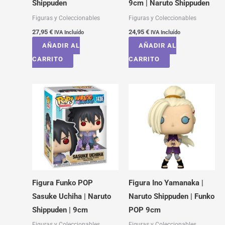
Shippuden
9cm | Naruto Shippuden
Figuras y Coleccionables
Figuras y Coleccionables
27,95
€
24,95
€
IVA Incluído
IVA Incluído
AÑADIR AL
AÑADIR AL
CARRITO
CARRITO
Figura Funko POP
Figura Ino Yamanaka |
Sasuke Uchiha | Naruto
Naruto Shippuden | Funko
Shippuden | 9cm
POP 9cm
Figuras y Coleccionables
Figuras y Coleccionables