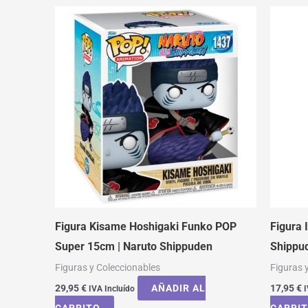
Figura Kisame Hoshigaki Funko POP
Figura 
Super 15cm | Naruto Shippuden
Shippu
Figuras y Coleccionables
Figuras 
29,95
€
AÑADIR AL
17,95
€
IVA Incluído
I