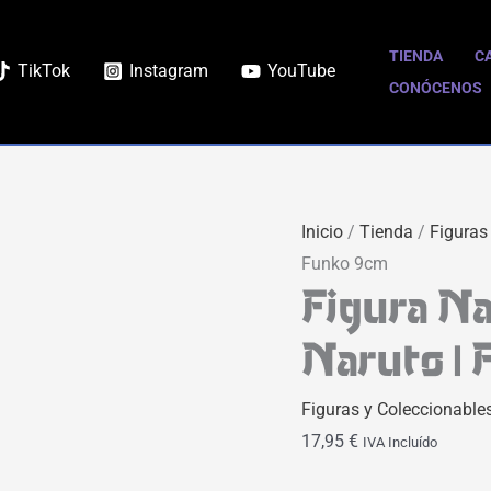
Figura
Naruto
TIENDA
C
TikTok
Instagram
YouTube
Uzumaki
CONÓCENOS
POP
|
Naruto
|
Inicio
/
Tienda
/
Figuras
Funko
Funko 9cm
9cm
Figura N
cantidad
Naruto |
Figuras y Coleccionable
17,95
€
IVA Incluído