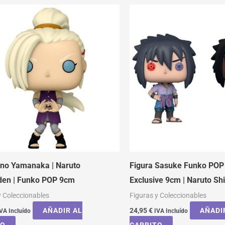
Ino Yamanaka | Naruto
Figura Sasuke Funko POP
den | Funko POP 9cm
Exclusive 9cm | Naruto S
y Coleccionables
Figuras y Coleccionables
AÑADIR AL
24,95
€
AÑADI
VA Incluído
IVA Incluído