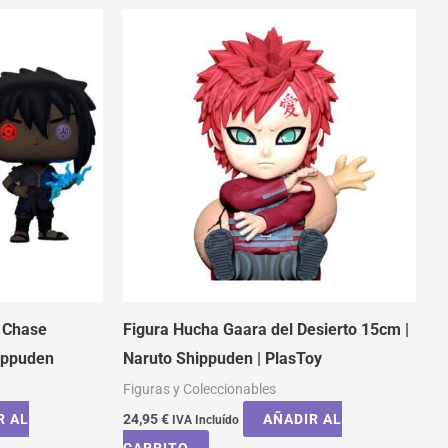
 Chase
Figura Hucha Gaara del Desierto 15cm |
hippuden
Naruto Shippuden | PlasToy
Figuras y Coleccionables
R AL
24,95
€
AÑADIR AL
IVA Incluído