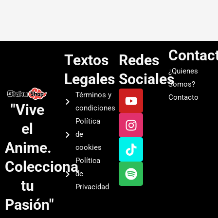
Contac
Textos
Redes
¿Quienes
Legales
Sociales
Somos?
Y
I
T
S
Términos y
Contacto
o
n
i
p
"Vive
condiciones
u
s
k
o
Política
el
t
t
t
t
de
u
a
o
i
Anime.
cookies
b
g
k
f
Política
Colecciona
e
r
y
de
a
tu
Privacidad
m
Pasión"