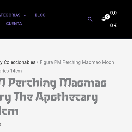
0,0
ATEGORÍAS
BLOG
Buscar
CUENTA
0
€
 y Coleccionables
/ Figura PM Perching Maomao Moon
aries 14cm
M Perching Maomao
ry The Apothecary
14cm
s