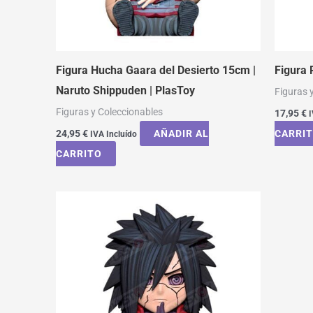
Figura Hucha Gaara del Desierto 15cm |
Figura 
Naruto Shippuden | PlasToy
Figuras 
Figuras y Coleccionables
17,95
€
I
24,95
€
AÑADIR AL
CARRI
IVA Incluído
CARRITO