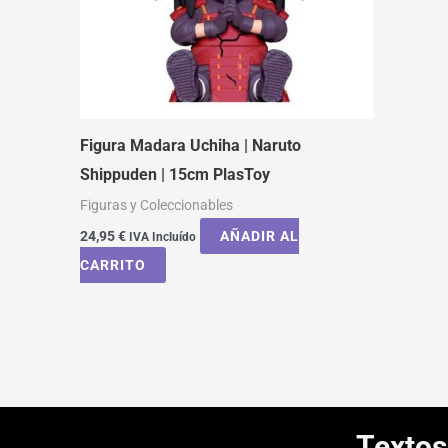
Figura Madara Uchiha | Naruto
Shippuden | 15cm PlasToy
Figuras y Coleccionables
24,95
€
AÑADIR AL
IVA Incluído
CARRITO
Textos