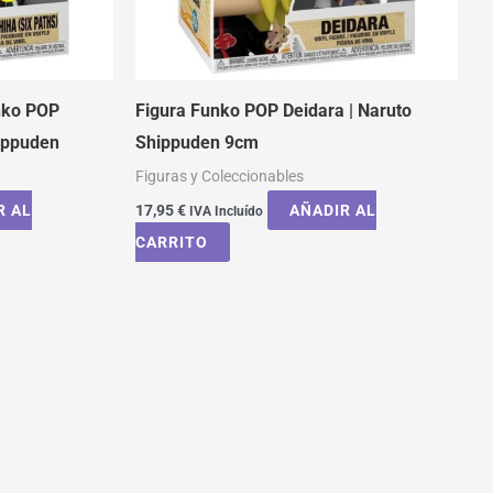
nko POP
Figura Funko POP Deidara | Naruto
hippuden
Shippuden 9cm
Figuras y Coleccionables
R AL
17,95
€
AÑADIR AL
IVA Incluído
CARRITO