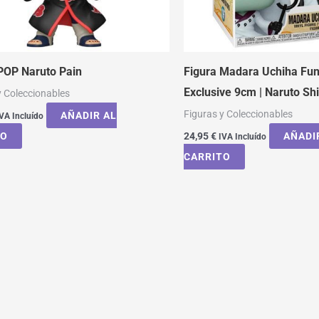
POP Naruto Pain
Figura Madara Uchiha Fu
Exclusive 9cm | Naruto S
y Coleccionables
Figuras y Coleccionables
AÑADIR AL
VA Incluído
TO
24,95
€
AÑADI
IVA Incluído
CARRITO