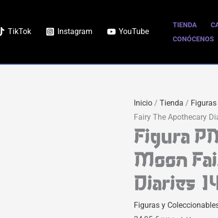
TIENDA
C
TikTok
Instagram
YouTube
CONÓCENOS
Inicio
/
Tienda
/
Figuras
Fairy The Apothecary Di
Figura P
Moon Fai
Diaries 
Figuras y Coleccionable