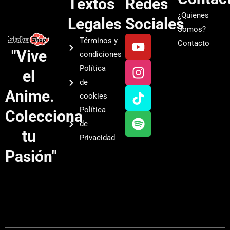
Textos
Redes
¿Quienes
Legales
Sociales
Somos?
Y
I
T
S
Términos y
Contacto
o
n
i
p
"Vive
condiciones
u
s
k
o
Política
el
t
t
t
t
de
u
a
o
i
Anime.
cookies
b
g
k
f
Política
Colecciona
e
r
y
de
a
tu
Privacidad
m
Pasión"