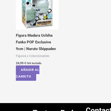
Figura Madara Uchiha
Funko POP Exclusive
9cm | Naruto Shippuden
Figuras y Coleccionables
24,95
€
IVA Incluído
AÑADIR AL
CARRITO
Contac