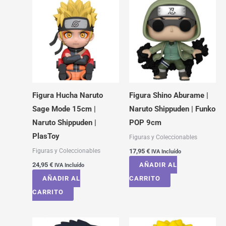
Figura Hucha Naruto
Figura Shino Aburame |
Sage Mode 15cm |
Naruto Shippuden | Funko
Naruto Shippuden |
POP 9cm
PlasToy
Figuras y Coleccionables
Figuras y Coleccionables
17,95
€
IVA Incluído
24,95
€
AÑADIR AL
IVA Incluído
AÑADIR AL
CARRITO
CARRITO