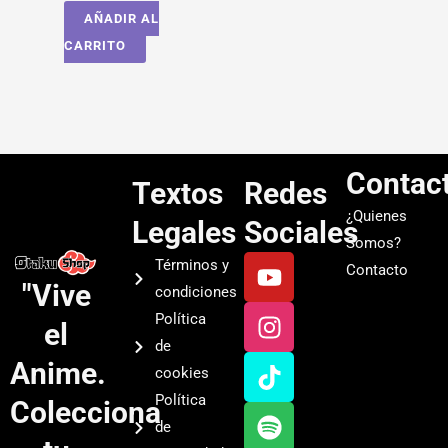
AÑADIR AL
CARRITO
Contac
Textos
Redes
¿Quienes
Legales
Sociales
Somos?
Y
I
T
S
Términos y
Contacto
o
n
i
p
"Vive
condiciones
u
s
k
o
Política
el
t
t
t
t
de
u
a
o
i
Anime.
cookies
b
g
k
f
Política
Colecciona
e
r
y
de
a