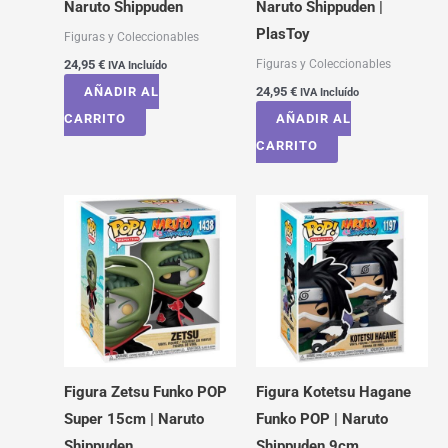
Naruto Shippuden
Naruto Shippuden |
PlasToy
Figuras y Coleccionables
Figuras y Coleccionables
24,95
€
IVA Incluído
AÑADIR AL
24,95
€
IVA Incluído
CARRITO
AÑADIR AL
CARRITO
Figura Zetsu Funko POP
Figura Kotetsu Hagane
Super 15cm | Naruto
Funko POP | Naruto
Shippuden
Shippuden 9cm