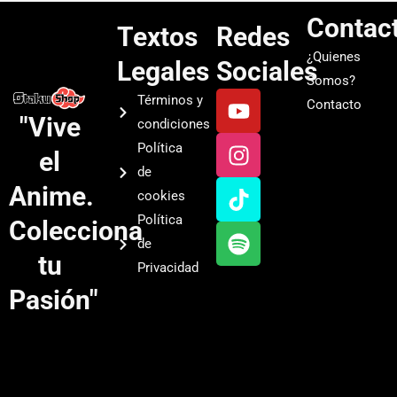
Contac
Textos
Redes
¿Quienes
Legales
Sociales
Somos?
Y
I
T
S
Términos y
Contacto
o
n
i
p
"Vive
condiciones
u
s
k
o
Política
el
t
t
t
t
de
u
a
o
i
Anime.
cookies
b
g
k
f
Política
Colecciona
e
r
y
de
a
tu
Privacidad
m
Pasión"