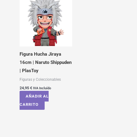
Figura Hucha Jiraya
16cm | Naruto Shippuden
| PlasToy
Figuras y Coleccionables
24,95
€
IVA Incluído
AÑADIR AL
CARRITO