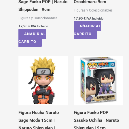
Sage Funko POP | Naruto
Orochimaru 9cm
Shippuden | 9cm
Figuras y Coleccionables
Figuras y Coleccionables
17,95
€
IVA Incluído
17,95
€
AÑADIR AL
IVA Incluído
AÑADIR AL
CARRITO
CARRITO
Figura Hucha Naruto
Figura Funko POP
Sage Mode 15cm |
Sasuke Uchiha | Naruto
Naruto Shippuden |
Shippuden | 9cm