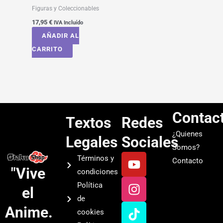
Figuras y Coleccionables
17,95
€
IVA Incluído
AÑADIR AL
CARRITO
Contac
Textos
Redes
¿Quienes
Legales
Sociales
Somos?
Y
I
T
S
Términos y
Contacto
o
n
i
p
"Vive
condiciones
u
s
k
o
Política
el
t
t
t
t
de
u
a
o
i
Anime.
cookies
b
g
k
f