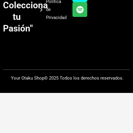
Política
Colecciona
e
r
y
de
a
tu
Privacidad
m
Pasión"
Your Otaku Shop© 2025 Todos los derechos reservados.