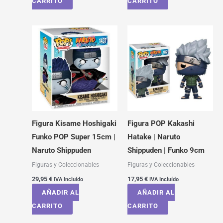
CARRITO
CARRITO
Figura Kisame Hoshigaki
Figura POP Kakashi
Funko POP Super 15cm |
Hatake | Naruto
Naruto Shippuden
Shippuden | Funko 9cm
Figuras y Coleccionables
Figuras y Coleccionables
29,95
€
17,95
€
IVA Incluído
IVA Incluído
AÑADIR AL
AÑADIR AL
CARRITO
CARRITO