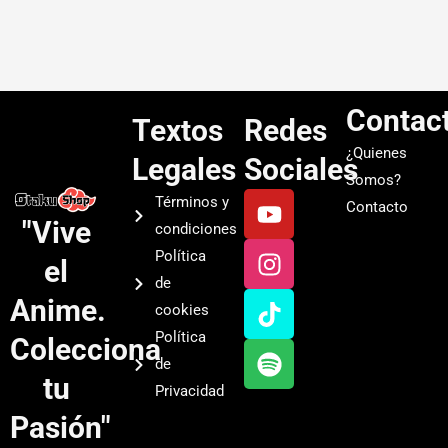
Contac
Textos
Redes
¿Quienes
Legales
Sociales
Somos?
Y
I
T
S
Términos y
Contacto
o
n
i
p
"Vive
condiciones
u
s
k
o
Política
el
t
t
t
t
de
u
a
o
i
Anime.
cookies
b
g
k
f
Política
Colecciona
e
r
y
de
a
tu
Privacidad
m
Pasión"