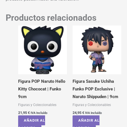
Productos relacionados
Figura POP Naruto Hello
Figura Sasuke Uchiha
Kitty Chococat | Funko
Funko POP Exclusive |
9cm
Naruto Shippuden | 9cm
Figuras y Coleccionables
Figuras y Coleccionables
21,95
€
24,95
€
IVA Incluído
IVA Incluído
AÑADIR AL
AÑADIR AL