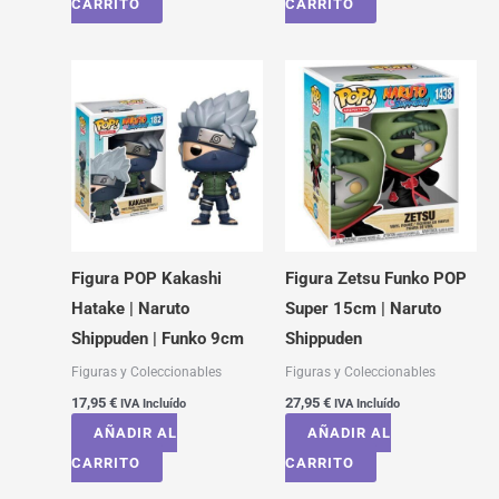
CARRITO
CARRITO
Figura POP Kakashi
Figura Zetsu Funko POP
Hatake | Naruto
Super 15cm | Naruto
Shippuden | Funko 9cm
Shippuden
Figuras y Coleccionables
Figuras y Coleccionables
17,95
€
27,95
€
IVA Incluído
IVA Incluído
AÑADIR AL
AÑADIR AL
CARRITO
CARRITO