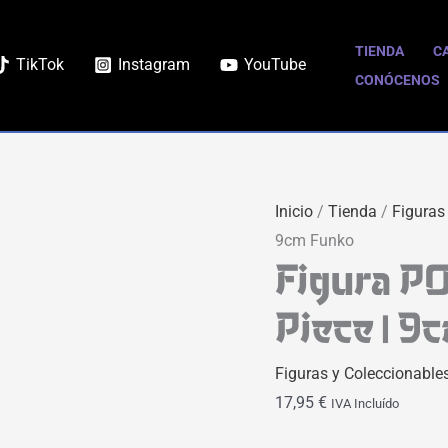
Figura
POP
TIENDA
C
TikTok
Instagram
YouTube
Portgas
CONÓCENOS
D.
Ace
|
One
Inicio
/
Tienda
/
Figuras
Piece
9cm Funko
|
Figura PO
9cm
Funko
Piece | 
cantidad
Figuras y Coleccionable
17,95
€
IVA Incluído