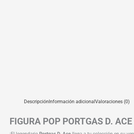
Descripción
Información adicional
Valoraciones (0)
FIGURA POP PORTGAS D. ACE 
¡El legendario
Portgas D. Ace
llega a tu colección en su ve