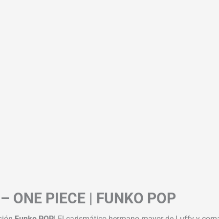
– ONE PIECE | FUNKO POP
rsión
Funko POP
! El carismático hermano mayor de Luffy y com