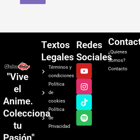
Contac
Textos
Redes
¿Quienes
Legales
Sociales
Somos?
Y
I
T
S
Términos y
Contacto
o
n
i
p
"Vive
condiciones
u
s
k
o
Política
el
t
t
t
t
de
u
a
o
i
Anime.
cookies
b
g
k
f
Política
Colecciona
e
r
y
de
a
tu
Privacidad
m
Pasión"