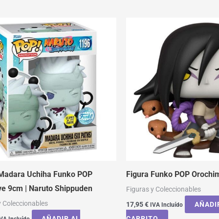
 Madara Uchiha Funko POP
Figura Funko POP Orochi
ve 9cm | Naruto Shippuden
Figuras y Coleccionables
y Coleccionables
17,95
€
AÑADI
IVA Incluído
AÑADIR AL
CARRITO
VA Incluído