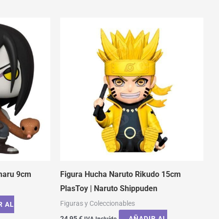
maru 9cm
Figura Hucha Naruto Rikudo 15cm
PlasToy | Naruto Shippuden
Figuras y Coleccionables
R AL
24,95
€
AÑADIR AL
IVA Incluído