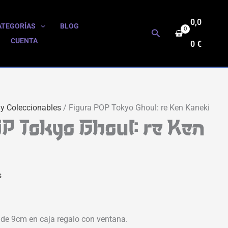
0,0
ATEGORÍAS
BLOG
Buscar
CUENTA
0
€
 y Coleccionables
/ Figura POP Tokyo Ghoul: re Ken Kaneki
P Tokyo Ghoul: re Ken
s
 de 9cm en caja regalo con ventana.