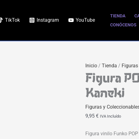
TIENDA
C
TikTok
Instagram
YouTube
CONÓCENOS
Inicio
/
Tienda
/
Figuras
Figura PO
Kaneki
Figuras y Coleccionable
9,95
€
IVA Incluído
Figura vinilo Funko POP