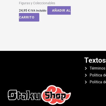
Figuras y Coleccionables
24,95
€
AÑADIR AL
IVA Incluído
CARRITO
Textos
Términos 
Política d
Política 