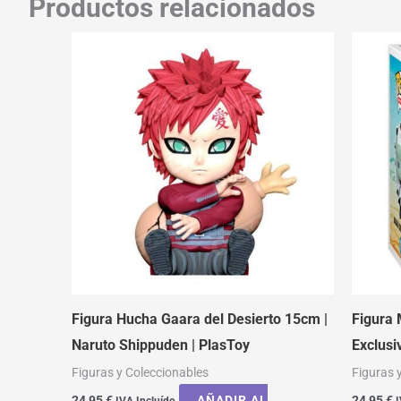
Productos relacionados
Figura Hucha Gaara del Desierto 15cm |
Figura
Naruto Shippuden | PlasToy
Exclusi
Figuras y Coleccionables
Figuras 
24,95
€
AÑADIR AL
24,95
€
IVA Incluído
I