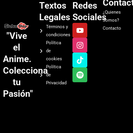
Contac
Textos
Redes
¿Quienes
Legales
Sociales
Somos?
Y
I
T
S
Términos y
Contacto
o
n
i
p
"Vive
condiciones
u
s
k
o
Política
el
t
t
t
t
de
u
a
o
i
Anime.
cookies
b
g
k
f
Política
Colecciona
e
r
y
de
a
tu
Privacidad
m
Pasión"