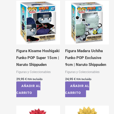
Figura Kisame Hoshigaki
Figura Madara Uchiha
Funko POP Super 15cm |
Funko POP Exclusive
Naruto Shippuden
9cm | Naruto Shippuden
Figuras y Coleccionables
Figuras y Coleccionables
29,95
€
24,95
€
IVA Incluído
IVA Incluído
AÑADIR AL
AÑADIR AL
CARRITO
CARRITO