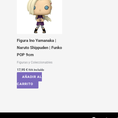
Figura Ino Yamanaka |
Naruto Shippuden | Funko
POP 9cm
Figuras y Coleccionables
17,95
€
IVA Incluído
AÑADIR AL
CARRITO