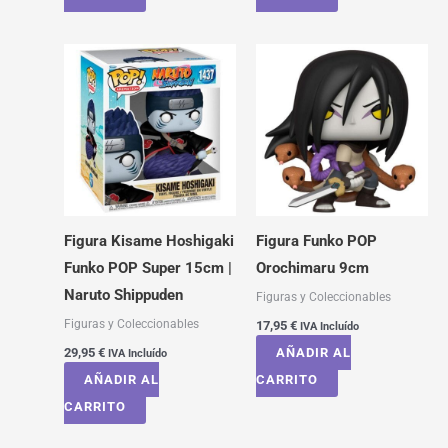
Figura Kisame Hoshigaki
Figura Funko POP
Funko POP Super 15cm |
Orochimaru 9cm
Naruto Shippuden
Figuras y Coleccionables
Figuras y Coleccionables
17,95
€
IVA Incluído
29,95
€
AÑADIR AL
IVA Incluído
AÑADIR AL
CARRITO
CARRITO