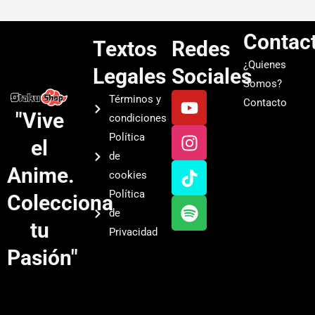
Contac
Textos
Redes
¿Quienes
Legales
Sociales
Somos?
Y
I
T
S
Términos y
Contacto
o
n
i
p
"Vive
condiciones
u
s
k
o
Política
el
t
t
t
t
de
u
a
o
i
Anime.
cookies
b
g
k
f
Política
Colecciona
e
r
y
de
a
tu
Privacidad
m
Pasión"