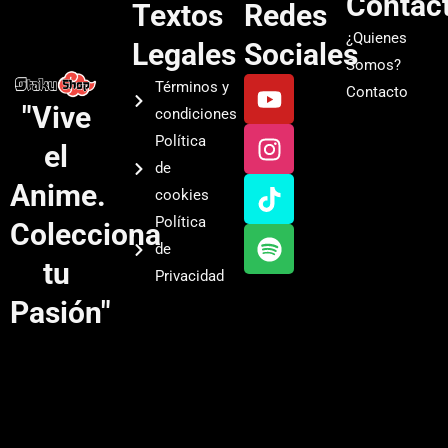
Contac
Textos
Redes
¿Quienes
Legales
Sociales
Somos?
Y
I
T
S
Términos y
Contacto
o
n
i
p
"Vive
condiciones
u
s
k
o
Política
el
t
t
t
t
de
u
a
o
i
Anime.
cookies
b
g
k
f
Política
Colecciona
e
r
y
de
a
tu
Privacidad
m
Pasión"