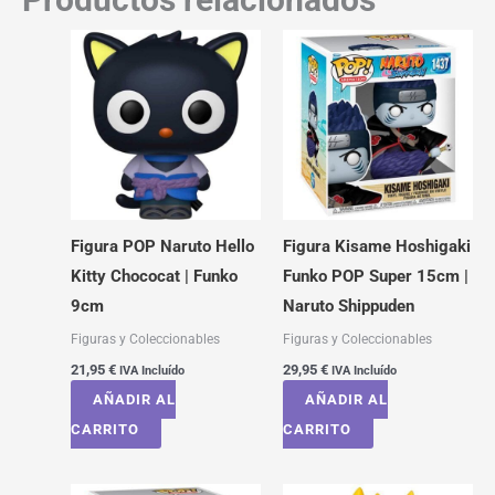
Figura POP Naruto Hello
Figura Kisame Hoshigaki
Kitty Chococat | Funko
Funko POP Super 15cm |
9cm
Naruto Shippuden
Figuras y Coleccionables
Figuras y Coleccionables
21,95
€
29,95
€
IVA Incluído
IVA Incluído
AÑADIR AL
AÑADIR AL
CARRITO
CARRITO