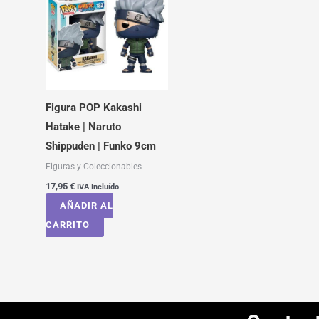
Figura POP Kakashi
Hatake | Naruto
Shippuden | Funko 9cm
Figuras y Coleccionables
17,95
€
IVA Incluído
AÑADIR AL
CARRITO