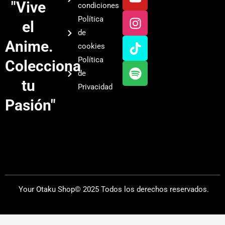
o
n
i
p
"Vive
condiciones
u
s
k
o
Política
el
t
t
t
t
de
u
a
o
i
Anime.
cookies
b
g
k
f
Política
Colecciona
e
r
y
de
a
tu
Privacidad
m
Pasión"
Your Otaku Shop© 2025 Todos los derechos reservados.