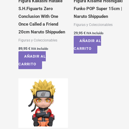
Figura Kakashi Hatake
Figura Kisame Hoshigaki
S.H.Figuarts Zero
Funko POP Super 15cm |
Conclusion With One
Naruto Shippuden
Once Called a Friend
Figuras y Coleccionables
20cm Naruto Shippuden
29,95
€
IVA Incluído
Figuras y Coleccionables
AÑADIR AL
89,95
€
CARRITO
IVA Incluído
AÑADIR AL
CARRITO