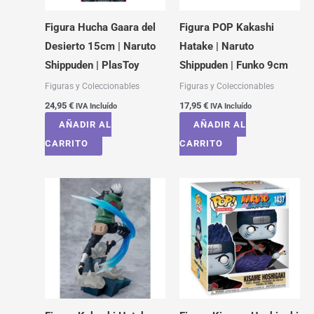
Figura Hucha Gaara del
Figura POP Kakashi
Desierto 15cm | Naruto
Hatake | Naruto
Shippuden | PlasToy
Shippuden | Funko 9cm
Figuras y Coleccionables
Figuras y Coleccionables
24,95
€
17,95
€
IVA Incluído
IVA Incluído
AÑADIR AL
AÑADIR AL
CARRITO
CARRITO