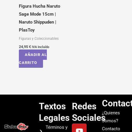
Figura Hucha Naruto
Sage Mode 15cm |
Naruto Shippuden |
PlasToy
Figuras y Coleccionables
24,95
€
IVA Incluído
AÑADIR AL
CARRITO
Contac
Textos
Redes
¿Quienes
Legales
Sociales
Somos?
Y
I
T
S
Términos y
Contacto