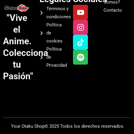
Somos?
Y
I
T
S
Términos y
Contacto
o
n
i
p
"Vive
condiciones
u
s
k
o
Política
el
t
t
t
t
de
u
a
o
i
Anime.
cookies
b
g
k
f
Política
Colecciona
e
r
y
de
a
tu
Privacidad
m
Pasión"
Your Otaku Shop© 2025 Todos los derechos reservados.