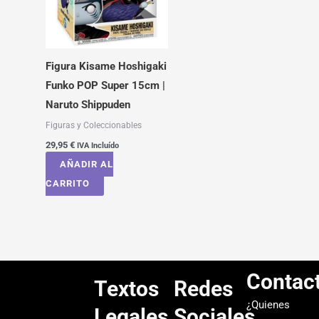
Figura Kisame Hoshigaki
Funko POP Super 15cm |
Naruto Shippuden
Figuras y Coleccionables
29,95
€
IVA Incluído
AÑADIR AL
CARRITO
Contac
Textos
Redes
¿Quienes
Legales
Sociales