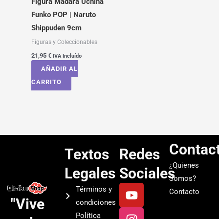
Figura Madara Uchiha
Funko POP | Naruto
Shippuden 9cm
Figuras y Coleccionables
21,95
€
IVA Incluído
AÑADIR AL
CARRITO
Contac
Textos
Redes
¿Quienes
Legales
Sociales
Somos?
Y
I
T
S
Términos y
Contacto
o
n
i
p
"Vive
condiciones
u
s
k
o
Política