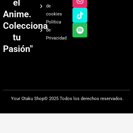
el
t
t
t
t
de
u
a
o
i
Anime.
cookies
b
g
k
f
Política
Colecciona
e
r
y
de
a
tu
Privacidad
m
Pasión"
Your Otaku Shop© 2025 Todos los derechos reservados.