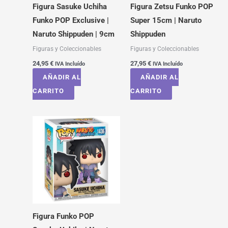
Figura Sasuke Uchiha
Figura Zetsu Funko POP
Funko POP Exclusive |
Super 15cm | Naruto
Naruto Shippuden | 9cm
Shippuden
Figuras y Coleccionables
Figuras y Coleccionables
24,95
€
27,95
€
IVA Incluído
IVA Incluído
AÑADIR AL
AÑADIR AL
CARRITO
CARRITO
Figura Funko POP