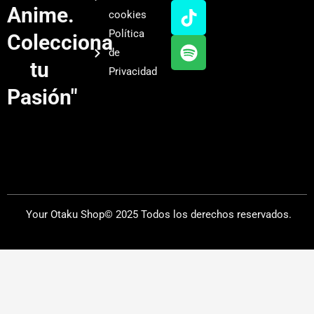
u
a
o
i
Anime.
cookies
b
g
k
f
Política
Colecciona
e
r
y
de
a
tu
Privacidad
m
Pasión"
Your Otaku Shop© 2025 Todos los derechos reservados.