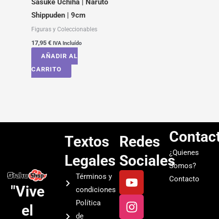
Sasuke Uchiha | Naruto
Shippuden | 9cm
Figuras y Coleccionables
17,95
€
IVA Incluído
AÑADIR AL
CARRITO
Contac
Textos
Redes
¿Quienes
Legales
Sociales
Somos?
Y
I
T
S
Términos y
Contacto
o
n
i
p
"Vive
condiciones
u
s
k
o
Política
el
t
t
t
t
de