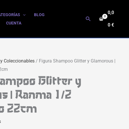
0,0
ATEGORÍAS
BLOG
Buscar
CUENTA
0
€
 y Coleccionables
/ Figura Shampoo Glitter y Glamorous |
22cm
ampoo Glitter y
s | Ranma 1/2
o 22cm
s