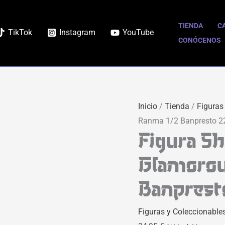
TIENDA
C
TikTok
Instagram
YouTube
CONÓCENOS
Inicio
/
Tienda
/
Figuras
Ranma 1/2 Banpresto 
Figura Sh
Glamorou
Banprest
Figuras y Coleccionable