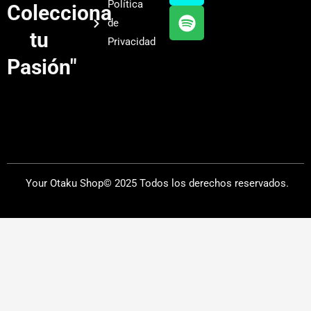
Política
Colecciona
e
r
y
de
a
tu
Privacidad
m
Pasión"
Your Otaku Shop© 2025 Todos los derechos reservados.