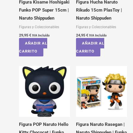
Figura Kisame Hoshigaki
Figura Hucha Naruto
Funko POP Super 15cm |
Rikudo 15cm PlasToy |
Naruto Shippuden
Naruto Shippuden
Figuras y Coleccionables
Figuras y Coleccionables
29,95
€
24,95
€
IVA Incluído
IVA Incluído
AÑADIR AL
AÑADIR AL
CARRITO
CARRITO
Figura POP Naruto Hello
Figura Naruto Rasegan |
Kitty Chococat | Funko
Naruto Shippuden | Funko