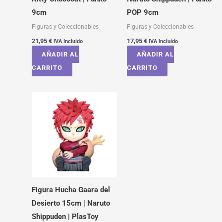
9cm
POP 9cm
Figuras y Coleccionables
Figuras y Coleccionables
21,95
€
17,95
€
IVA Incluído
IVA Incluído
AÑADIR AL
AÑADIR AL
CARRITO
CARRITO
Figura Hucha Gaara del
Desierto 15cm | Naruto
Shippuden | PlasToy