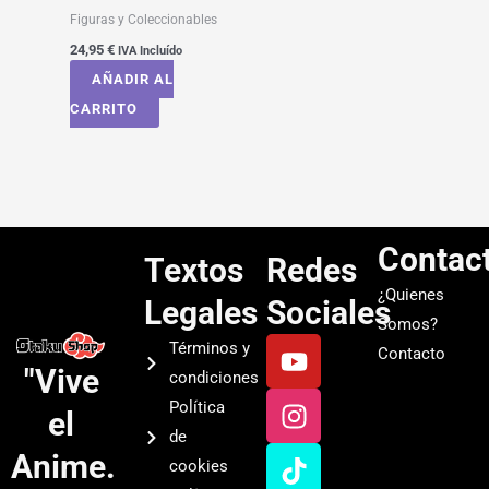
Figuras y Coleccionables
24,95
€
IVA Incluído
AÑADIR AL
CARRITO
Contac
Textos
Redes
¿Quienes
Legales
Sociales
Somos?
Y
I
T
S
Términos y
Contacto
o
n
i
p
"Vive
condiciones
u
s
k
o
Política
el
t
t
t
t
de
u
a
o
i
Anime.
cookies
b
g
k
f