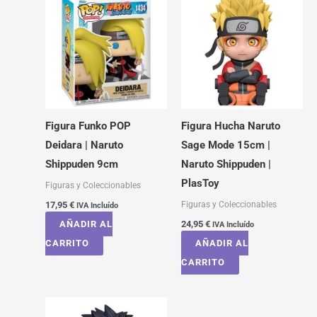
Figura Funko POP
Figura Hucha Naruto
Deidara | Naruto
Sage Mode 15cm |
Shippuden 9cm
Naruto Shippuden |
PlasToy
Figuras y Coleccionables
Figuras y Coleccionables
17,95
€
IVA Incluído
AÑADIR AL
24,95
€
IVA Incluído
CARRITO
AÑADIR AL
CARRITO