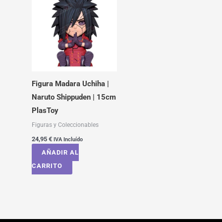
Figura Madara Uchiha |
Naruto Shippuden | 15cm
PlasToy
Figuras y Coleccionables
24,95
€
IVA Incluído
AÑADIR AL
CARRITO