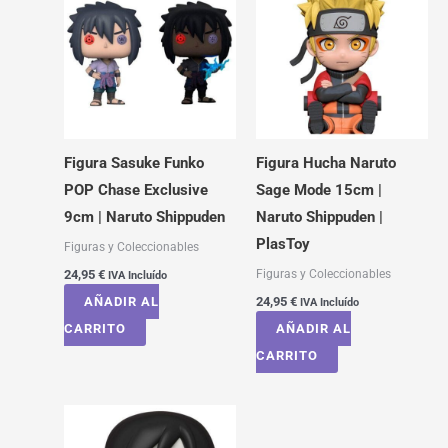
Figura Sasuke Funko
Figura Hucha Naruto
POP Chase Exclusive
Sage Mode 15cm |
9cm | Naruto Shippuden
Naruto Shippuden |
PlasToy
Figuras y Coleccionables
Figuras y Coleccionables
24,95
€
IVA Incluído
AÑADIR AL
24,95
€
IVA Incluído
CARRITO
AÑADIR AL
CARRITO