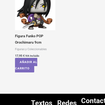
Figura Funko POP
Orochimaru 9cm
Figuras y Coleccionables
17,95
€
IVA Incluído
AÑADIR AL
CARRITO
Contac
Textos
Redes