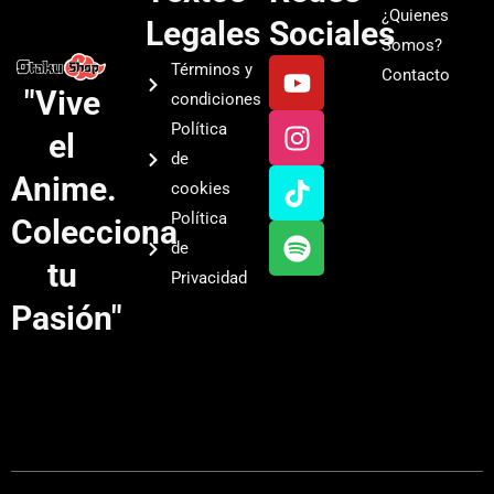
¿Quienes
Legales
Sociales
Somos?
Y
I
T
S
Términos y
Contacto
o
n
i
p
"Vive
condiciones
u
s
k
o
Política
el
t
t
t
t
de
u
a
o
i
Anime.
cookies
b
g
k
f
Política
Colecciona
e
r
y
de
a
tu
Privacidad
m
Pasión"